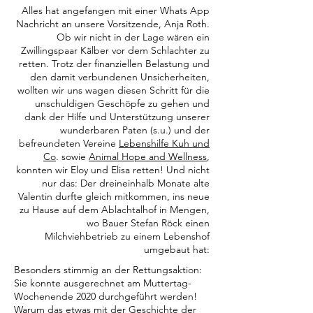
Alles hat angefangen mit einer Whats App
Nachricht an unsere Vorsitzende, Anja Roth.
Ob wir nicht in der Lage wären ein
Zwillingspaar Kälber vor dem Schlachter zu
retten. Trotz der finanziellen Belastung und
den damit verbundenen Unsicherheiten,
wollten wir uns wagen diesen Schritt für die
unschuldigen Geschöpfe zu gehen und
dank der Hilfe und Unterstützung unserer
wunderbaren Paten (s.u.) und der
befreundeten Vereine
Lebenshilfe Kuh und
Co
. sowie
Animal Hope and Wellness
,
konnten wir Eloy und Elisa retten! Und nicht
nur das: Der dreineinhalb Monate alte
Valentin durfte gleich mitkommen, ins neue
zu Hause auf dem Ablachtalhof in Mengen,
wo Bauer Stefan Röck einen
Milchviehbetrieb zu einem Lebenshof
umgebaut hat:
Besonders stimmig an der Rettungsaktion:
Sie konnte ausgerechnet am Muttertag-
Wochenende 2020 durchgeführt werden!
Warum das etwas mit der Geschichte der