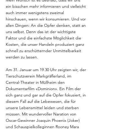
Mein Wunsch ist es deshalb, dass wir uns
ein bisschen mehr informieren und vielleicht
auch immer wenigstens zweimal
hinschauen, wenn wir konsumieren. Und vor
allen Dingen: An die Opfer denken, statt an
uns selbst. Denn das ist der wichtigste
Faktor und die einfachste Möglichkeit die
Kosten, die unser Handeln produziert ganz
schnell zu erschütternder Unmittelbarkeit
werden zu lassen.
Am 31. Januar um 19.30 Uhr zeigten wir, der
Tierschutzverein Markgräflerland, im
Central-Theater in Müllheim den
Dokumentarfilm «Dominion». Ein Film der
sich ganz und gar auf die Opfer fokusiert, in
diesem Fall auf die Lebewesen, die für
unsere Lebensmittel leiden und sterben
müssen. Mit wundervoller Naration von
Oscar-Gewinner Joaquin Phoenix (Joker)
und Schauspielkolleginnen Rooney Mara