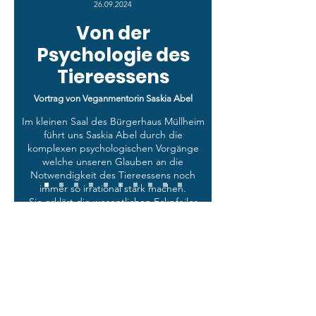
26.09.2024
Von der
Psychologie des
Tiereessens
Vortrag von Veganmentorin Saskia Abel
Im kleinen Saal des Bürgerhaus Müllheim
führt uns Saskia Abel durch die
komplexen psychologischen Vorgänge
welche unseren Glauben an die
Notwendigkeit des Tiereessens noch
immer so irrational stark machen.
Sie erklärt die wesentlichen Eckpfeiler
des Karnismus, einer Ideologie welcher
die meisten von uns schon in der frühen
Kindjeit unterworfen werden und die es
für viele so schwer macht sich von der
(Aus-)Nutzung unserer tierischer
Mitlebewesen frei zu machen.
Ein sehr interessanter Vortrag mit vielen
Denkanstössen durften die leider nur