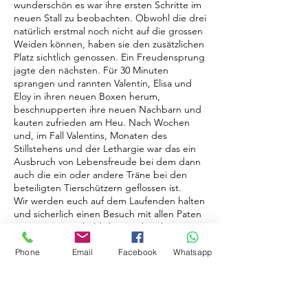
wunderschön es war ihre ersten Schritte im
neuen Stall zu beobachten. Obwohl die drei
natürlich erstmal noch nicht auf die grossen
Weiden können, haben sie den zusätzlichen
Platz sichtlich genossen. Ein Freudensprung
jagte den nächsten. Für 30 Minuten
sprangen und rannten Valentin, Elisa und
Eloy in ihren neuen Boxen herum,
beschnupperten ihre neuen Nachbarn und
kauten zufrieden am Heu. Nach Wochen
und, im Fall Valentins, Monaten des
Stillstehens und der Lethargie war das ein
Ausbruch von Lebensfreude bei dem dann
auch die ein oder andere Träne bei den
beteiligten Tierschützern geflossen ist.
Wir werden euch auf dem Laufenden halten
und sicherlich einen Besuch mit allen Paten
organisieren, sobald die Beschränkungen
durch die COVID-19 Pandemie aufgehoben
Phone
Email
Facebook
Whatsapp
werden. Bis dahin gibt es Bilder, Videos und
Geschichten wann immer wir Neuigkeiten
bekommen.
Zum Abschluss, an unsere Paten, nochmal
ein ganz herzliches DANKE. Danke, dass ihr