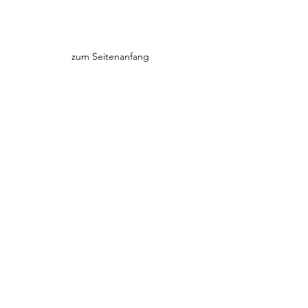
zum Seitenanfang
Mai 2020
Hallo Leben.
Dank großzügiger Unterstützung und
großem Herz haben
Eloy und Elisa nun ein wunderschönes
Zuhause.