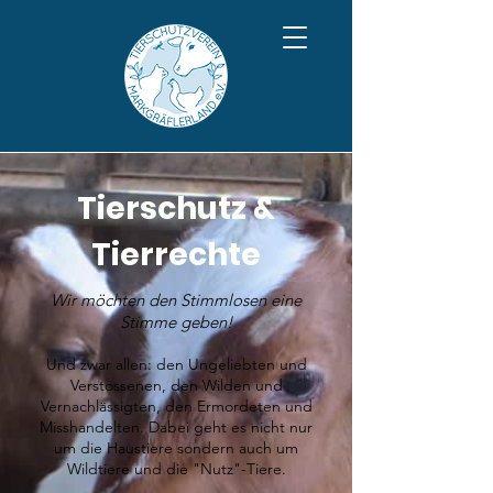
Tierschutz &
Tierrechte
Wir möchten den Stimmlosen eine
Stimme geben!
Und zwar allen: den Ungeliebten und
Verstossenen, den Wilden und
Vernachlässigten, den Ermordeten und
Misshandelten. Dabei geht es nicht nur
um die Haustiere sondern auch um
Wildtiere und die "Nutz"-Tiere.