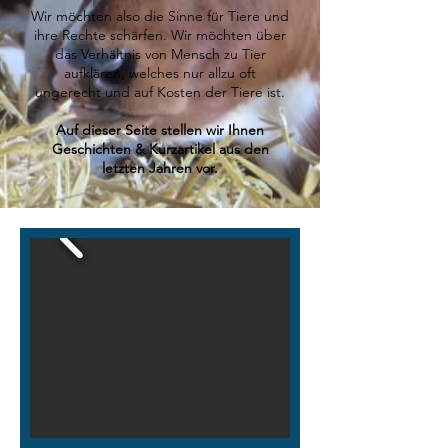
Wir möchten also die Sinne für Tiere und
ihre Rechte schärfen. Wir möchten über
das Verhältnis von Mensch zu Tier
aufklären, welches nur allzu oft
ungerecht und auf Kosten der Tiere ist.
Auf dieser Seite stellen wir Ihnen
Geschichten & Kurzartikel aus den
letzten Jahren vor.