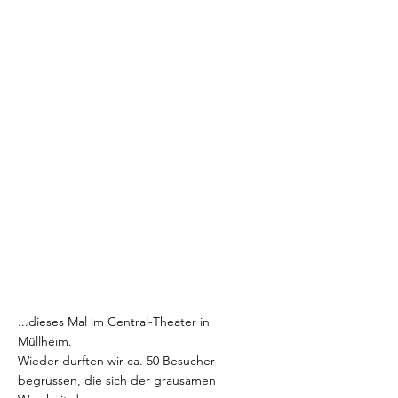
wenigen Zuhörer an diesem Abend
erleben.
Wir hoffen den Vortrag in naher Zukunft
wiederholen zu können, denn wir sind
der klaren Meinung, dass noch viel mehr
Menschen aufgeklärt werden müssen.
31. Januar 2023
Zweites
Dominion
Screening
Ein Film deckt auf...
...dieses Mal im Central-Theater in
Müllheim.
Wieder durften wir ca. 50 Besucher
begrüssen, die sich der grausamen